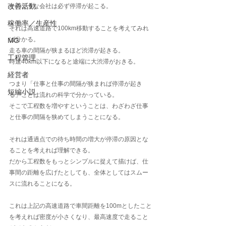
改善活動
そのような会社は必ず停滞が起こる。
稼働率／生産性
それは高速道路で100km移動することを考えてみれ
ば分かる。
MG
走る車の間隔が狭まるほど渋滞が起きる。
工程管理
時速40km以下になると途端に大渋滞がおきる。
経営者
つまり「仕事と仕事の間隔が狭まれば停滞が起き
短編小説
る」ことは流れの科学で分かっている。
そこで工程数を増やすということは、わざわざ仕事
と仕事の間隔を狭めてしまうことになる。
それは通過点での待ち時間の増大が停滞の原因とな
ることを考えれば理解できる。
だから工程数をもっとシンプルに捉えて描けば、仕
事間の距離を広げたとしても、全体としてはスムー
スに流れることになる。
これは上記の高速道路で車間距離を100mとしたこと
を考えれば密度が小さくなり、最高速度で走ること