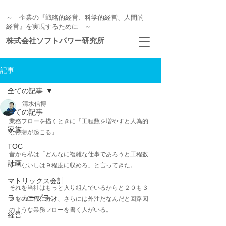
～ 企業の『戦略的経営、科学的経営、人間的
経営』を実現するために ～
株式会社ソフトパワー研究所
記事
全ての記事
清水信博
全ての記事
業務フローを描くときに「工程数を増やすと人為的
家族
な停滞が起こる」
TOC
昔から私は「どんなに複雑な仕事であろうと工程数
計画
を７ないしは９程度に収めろ」と言ってきた。
マトリックス会計
それを当社はもっと入り組んでいるからと２０も３
ラッカープラン
０もの工程に分け、さらには外注だなんだと回路図
のような業務フローを書く人がいる。
経営