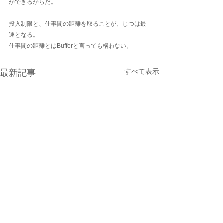
ができるからだ。
投入制限と、仕事間の距離を取ることが、じつは最
速となる。
仕事間の距離とはBufferと言っても構わない。
すべて表示
最新記事
教えられたこと・学ぶこ
経営者の器