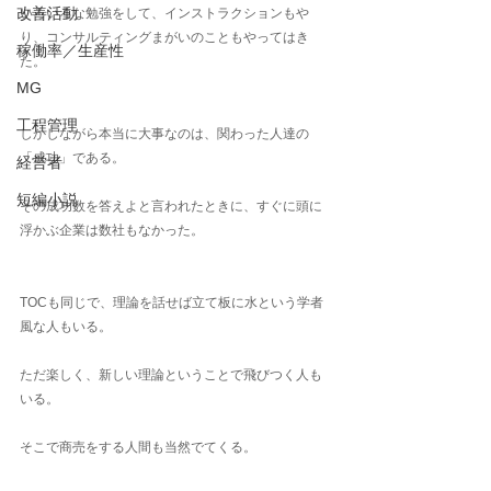
改善活動
いろいろな勉強をして、インストラクションもや
り、コンサルティングまがいのこともやってはき
稼働率／生産性
た。
MG
工程管理
しかしながら本当に大事なのは、関わった人達の
「成功」である。
経営者
短編小説
その成功数を答えよと言われたときに、すぐに頭に
浮かぶ企業は数社もなかった。
TOCも同じで、理論を話せば立て板に水という学者
風な人もいる。
ただ楽しく、新しい理論ということで飛びつく人も
いる。
そこで商売をする人間も当然でてくる。