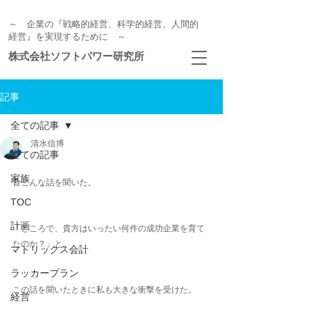
～ 企業の『戦略的経営、科学的経営、人間的
経営』を実現するために ～
株式会社ソフトパワー研究所
記事
全ての記事
清水信博
全ての記事
家族
昔こんな話を聞いた。
TOC
計画
「ところで、貴方はいったい何件の成功企業を育て
たのか？」と。
マトリックス会計
ラッカープラン
この話を聞いたときに私も大きな衝撃を受けた。
経営