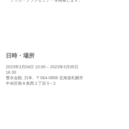
ラッカープランセミナーを開催します。
申し訳ありません、現在満席の
ため受付を停止しております。
他のイベントを見る
日時・場所
2023年3月04日 10:00 – 2023年3月05日
16:30
豊水会館, 日本、〒064-0808 北海道札幌市
中央区南８条西２丁目５−２
イベントについて
＜日　程＞
2023年 3月4日（土）～3月5日（日）
■１日日：09:30集合　10:00～18:30