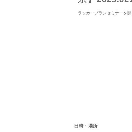
ラッカープランセミナーを開
申し訳ありません、現在満席のため
す。
他のイベントを見
日時・場所