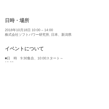
他のイベントを見る
日時・場所
2018年10月18日 10:00 – 14:00
株式会社ソフトパワー研究所, 日本、新潟県
イベントについて
■日 時 9:30集合、10:00スタート～
16:30
（終了後懇親会があります）
■会 場：たくらみベース
（株式会社こきょう 株式会社たく
らみ屋 会議室）
〒550-0002
大阪市西区江戸堀1丁目10-11
マルイト江戸堀ビル201号
四つ橋線 肥後橋駅7番出口 徒歩