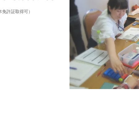
ア本免許証取得可）
ております。
る