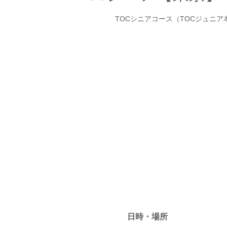
TOCシニアコース（TOCジュニ
満席のため、受付を停止し
他のイベントを見
日時・場所