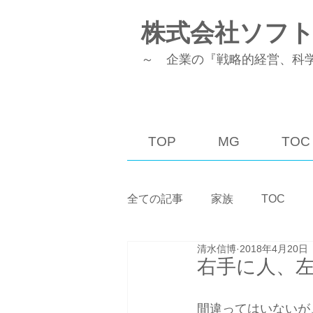
株式会社ソフ
～ 企業の『戦略的経営、科
TOP
MG
TOC
全ての記事
家族
TOC
清水信博
2018年4月20日
稼働率／生産性
MG
右手に人、
間違ってはいないが