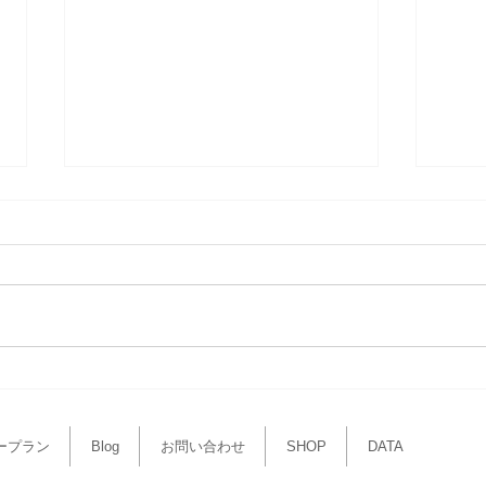
収入・コスト・利益
プロ
長年の経営分析によると、収入
プロ
(PQ)、コスト(VQ+F)、利益(G)の
ます。 あれは生鮮食品
年間の傾向値は、ほぼ比例関係を
ものですか
保っている。 つまり、収入が伸
が出
びれば、コストはその９割という
ける
具合に伸びてきた。 だから利益
している
(G)はいつも収入の１割程度とさ
業な
れてきた。...
えな
ープラン
Blog
お問い合わせ
SHOP
DATA
い」