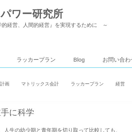
トパワー研究所
学的経営、人間的経営』を実現するために ～
ラッカープラン
Blog
お問い合わ
計画
マトリックス会計
ラッカープラン
経営
工程管理
経営者
短編小説
左手に科学
、人生の幼少期と青年期を切り取って比較しても、