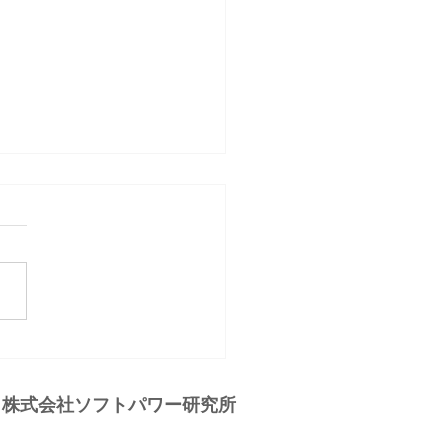
ジェクトは捨てるに限る
ジェクトにも賞味期限があり
みたいな
ら。 いつまでも成果
ないプロジェクトを延々と続
のは、人も資金も時間も浪費
だけです。 中小零細企
どでは数ヶ月やって成果が見
いプロジェクトは「筋が悪
株式会社
ソフトパワー研究所
のだからやめるのがいい。...