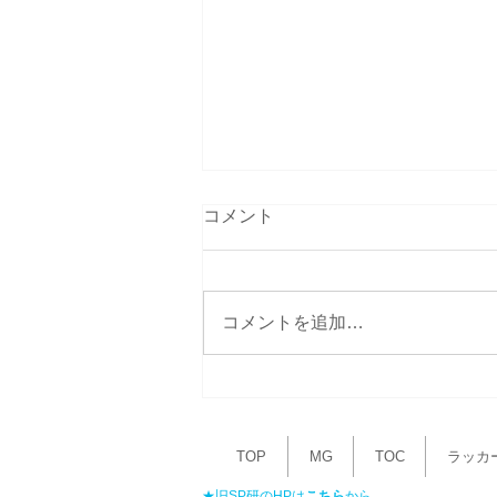
赤字事業、赤字製品
コメント
赤字事業、赤字製品は、それが何
であれ「見切りをつける」ことが
大事である。 よく見受けるの
コメントを追加…
は、創業者が作ったものとか、こ
の会社の存在意義、理念的なもの
という背景で、赤字事業や赤字製
品を続けていることがある。 こ
の対処には、つぎの三つの方法が
TOP
MG
TOC
ラッカ
ある。...
★​旧SP研のHPは
こちら
から。