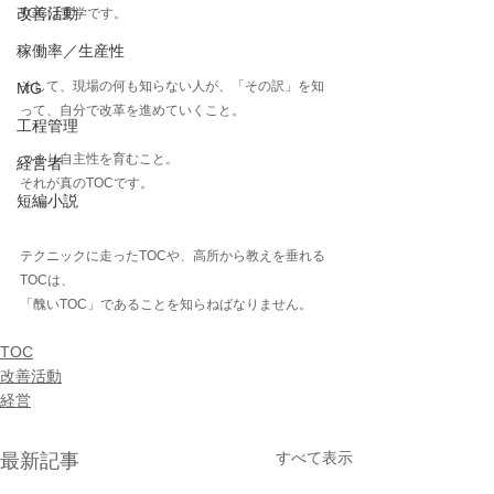
改善活動
TOCは実学です。
稼働率／生産性
そして、現場の何も知らない人が、「その訳」を知
MG
って、自分で改革を進めていくこと。
工程管理
つまり自主性を育むこと。
経営者
それが真のTOCです。
短編小説
テクニックに走ったTOCや、高所から教えを垂れる
TOCは、
「醜いTOC」であることを知らねばなりません。
TOC
改善活動
経営
すべて表示
最新記事