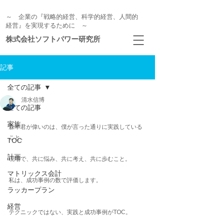
～ 企業の『戦略的経営、科学的経営、人間的
経営』を実現するために ～
株式会社ソフトパワー研究所
記事
全ての記事
清水信博
全ての記事
家族
森本君が偉いのは、僕が言った通りに実践している
こと。
TOC
計画
現場で、共に悩み、共に考え、共に歩むこと。
マトリックス会計
私は、成功事例の数で評価します。
ラッカープラン
経営
テクニックではない、実践と成功事例がTOC。