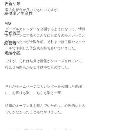
改善活動
双方向都合が良いでもいいですが。
稼働率／生産性
MG
グーグルカレンダーを公開するようになって、情報
工程管理
をオープンにするとこんなにも楽なのかということ
が分かったのが十数年前。それまでは手帳やマイツ
経営者
ールで印刷した予定表を持ち歩いていました。
短編小説
ですが、それは結局は情報がクローズされていて、
打合せ時間もかかる非効率なものでした。
それがホームページにカレンダーを公開した途端
に、お客様も楽、こちらも楽と一変。
情報のオープン化を阻んでいたのは、心理的なもの
でしかなかったこともわかりました。