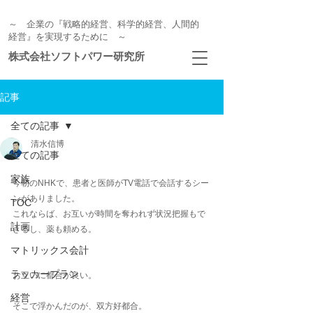
～ 企業の『戦略的経営、科学的経営、人間的
経営』を実現するために ～
株式会社ソフトパワー研究所
記事
全ての記事
清水信博
全ての記事
家族
今朝のNHKで、患者と医師がTV電話で会話するシー
ンがありました。
TOC
これならば、お互いが時間を奪われず状況把握もで
計画
きるし、薬も頼める。
マトリックス会計
ラッカープラン
お互いに都合が良い。
経営
そこで浮かんだのが、双方好都合。