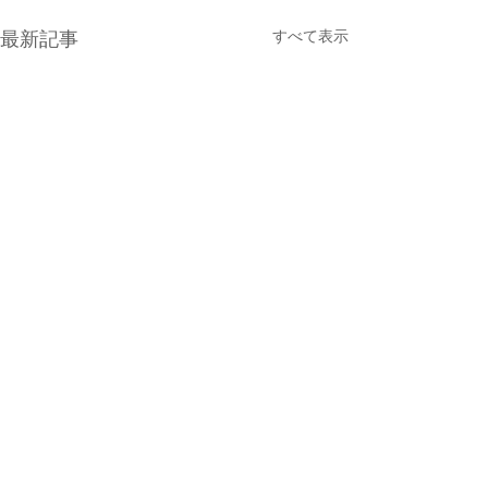
すべて表示
最新記事
教えられたこと・学ぶこ
経営者の器
と・できること
経営者の器が大き
コメント
に見合った規模に
■ＭＧとＴＯＣの決定的な違
し、 器が小さけれ
いは何か？ ＭＧはゲームとし