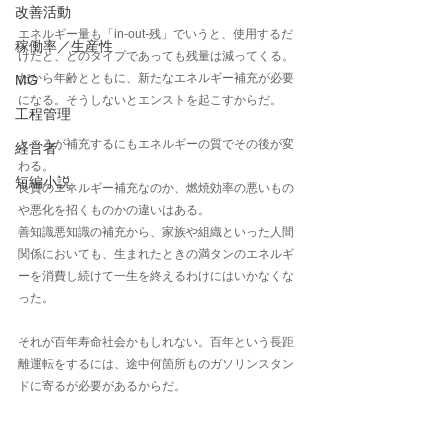
改善活動
エネルギー量も「in-out-残」でいうと、使用するだ
稼働率／生産性
けだと、どのタイプであっても残量は減ってくる。
だから年齢とともに、新たなエネルギー補充が必要
MG
になる。そうしないとエンストを起こすからだ。
工程管理
ところが補充するにもエネルギーの質でその後が変
経営者
わる。
短編小説
良質のエネルギー補充なのか、燃焼効率の悪いもの
や悪化を招くものかの違いはある。
善知識悪知識の補充から、家族や組織といった人間
関係においても、生まれたときの満タンのエネルギ
ーを消費し続けて一生を終えるわけにはいかなくな
った。
それが百年寿命社会かもしれない。百年という長距
離運転をするには、途中何箇所ものガソリンスタン
ドに寄るが必要があるからだ。