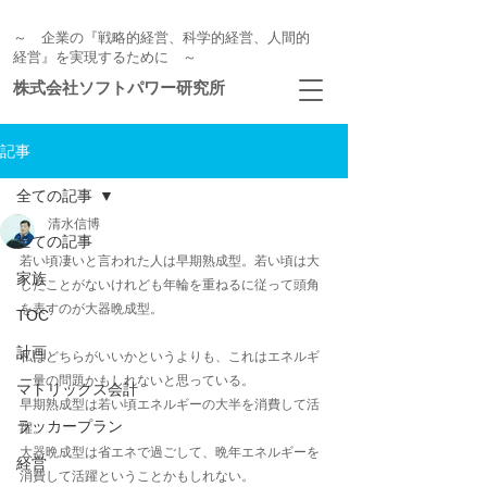
～ 企業の『戦略的経営、科学的経営、人間的
経営』を実現するために ～
株式会社ソフトパワー研究所
記事
全ての記事
清水信博
全ての記事
若い頃凄いと言われた人は早期熟成型。若い頃は大
家族
したことがないけれども年輪を重ねるに従って頭角
を表すのが大器晩成型。
TOC
計画
私はどちらがいいかというよりも、これはエネルギ
ー量の問題かもしれないと思っている。
マトリックス会計
早期熟成型は若い頃エネルギーの大半を消費して活
ラッカープラン
躍。
大器晩成型は省エネで過ごして、晩年エネルギーを
経営
消費して活躍ということかもしれない。